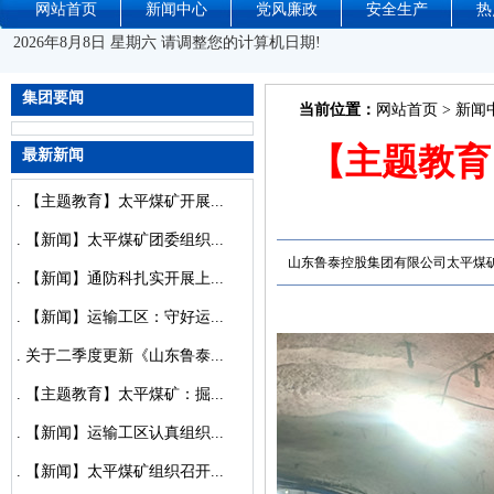
网站首页
新闻中心
党风廉政
安全生产
热
2026年8月8日 星期六 请调整您的计算机日期!
集团要闻
当前位置：
网站首页
>
新闻
【主题教育
最新新闻
.
【主题教育】太平煤矿开展...
.
【新闻】太平煤矿团委组织...
山东鲁泰控股集团有限公司太平煤
.
【新闻】通防科扎实开展上...
.
【新闻】运输工区：守好运...
.
关于二季度更新《山东鲁泰...
.
【主题教育】太平煤矿：掘...
.
【新闻】运输工区认真组织...
.
【新闻】太平煤矿组织召开...