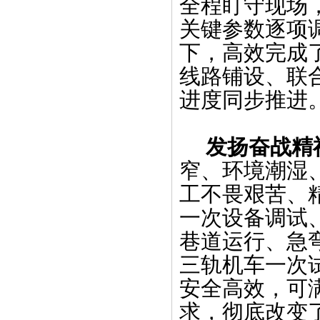
全程盯守现场
关键参数逐项
下，高效完成
线路铺设、联
进度同步推进
发扬奋战精
窄、环境潮湿
工不畏艰苦、
一次设备调试
巷道运行、急
三轨机车一次
安全高效，可
求，彻底改变