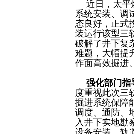
近日，太平
系统安装、调
态良好，正式
装运行该型三
破解了井下复
难题，大幅提
作面高效掘进
强化部门指
度重视此次三
掘进系统保障
调度、通防、
入井下实地勘
设备安装、轨