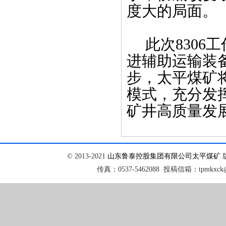
度大的局面。
此次
8306
工
进辅助运输装
步，太平煤矿
模式，充分发
矿井高质量发
© 2013-2021
山东鲁泰控股集团有限公司
太平煤矿
版
传真：0537-5462088 投稿信箱：tpmkxck