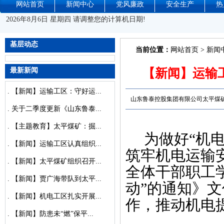
网站首页
新闻中心
党风廉政
安全生产
热
2026年8月6日 星期四 请调整您的计算机日期!
基层动态
当前位置：
网站首页
>
新闻
最新新闻
【新闻】运输
.
【新闻】运输工区：守好运...
山东鲁泰控股集团有限公司太平煤
.
关于二季度更新《山东鲁泰...
.
【主题教育】太平煤矿：掘...
为做好“机
.
【新闻】运输工区认真组织...
筑牢机电运输
.
【新闻】太平煤矿组织召开...
全体干部职工
.
【新闻】贾广海带队到太平...
动”的通知》
.
【新闻】机电工区扎实开展...
作，推动机电
.
【新闻】防患未“燃”保平...