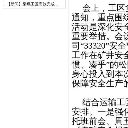
.
【新闻】采煤工区高效完成...
会上，工区
通知，重点围
活动是深化安
重要举措。会
司“
33320
”安
工作在矿井安
惯、凑乎”的
身心投入到本
保障安全生产
结合运输工
安排。一是强
托班前会、周