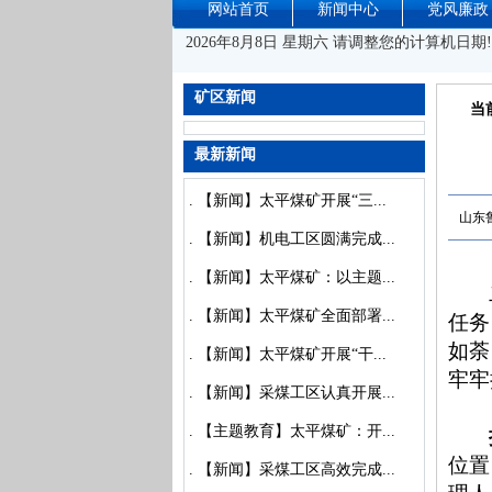
网站首页
新闻中心
党风廉政
2026年8月8日 星期六 请调整您的计算机日期!
矿区新闻
当
最新新闻
.
【新闻】太平煤矿开展“三...
山东
.
【新闻】机电工区圆满完成...
.
【新闻】太平煤矿：以主题...
.
【新闻】太平煤矿全面部署...
任务
如荼
.
【新闻】太平煤矿开展“干...
牢牢
.
【新闻】采煤工区认真开展...
.
【主题教育】太平煤矿：开...
位置
.
【新闻】采煤工区高效完成...