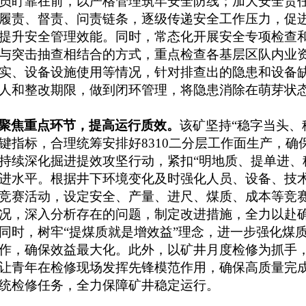
员盯靠在前，以严格管理筑牢安全防线；加大安全责
履责、督责、问责链条，逐级传递安全工作压力，促
提升安全管理效能。同时，
常态化开展安全专项检查
与突击抽查相结合的方式，重点检查各基层区队内业
实、设备设施使用等情况，针对排查出的隐患和设备
人和整改期限，做到闭环管理，将隐患消除在萌芽状
聚焦重点环节，提高运行质效。
该矿
坚持“稳字当头、
键指标，合理统筹安排好
8310
二分层工作面生产，确
持续深化掘进提效攻坚行动，紧扣“明地质、提单进、
进水平。根据井下环境变化及时强化人员、设备、技
竞赛活动，设定安全、产量、进尺、煤质、成本等竞
况，深入分析存在的问题，制定改进措施，全力以赴
同时，
树牢“提煤质就是增效益”理念，进一步强化煤
作，确保效益最大化。此外，以矿井月度检修为抓手
让青年在检修现场发挥先锋模范作用，确保高质量完
统检修任务，全力保障矿井稳定运行。