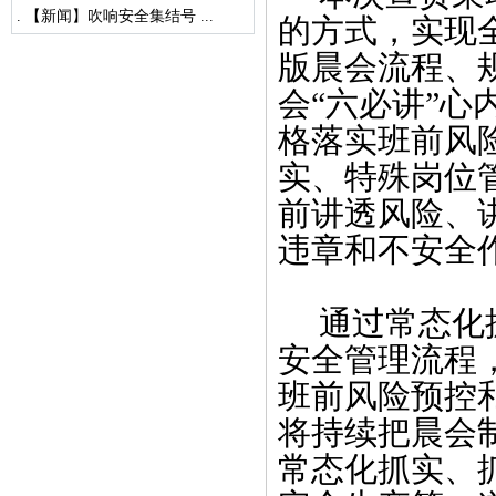
.
【新闻】吹响安全集结号 ...
的方式，实现
版晨会流程、
会“六必讲”
格落实班前风
实、特殊岗位
前讲透风险、
违章和不安全
通过常态化
安全管理流程
班前风险预控
将持续把晨会
常态化抓实、