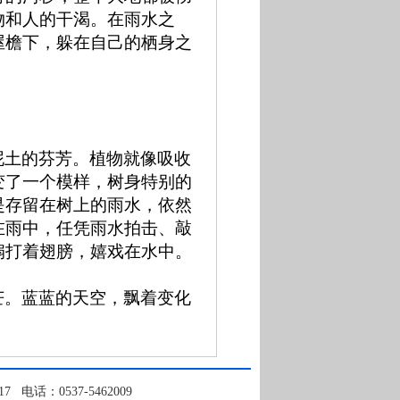
物和人的干渴。在雨水之
屋檐下，躲在自己的栖身之
泥土的芬芳。植物就像吸收
变了一个模样，树身特别的
是存留在树上的雨水，依然
在雨中，任凭雨水拍击、敲
扇打着翅膀，嬉戏在水中。
芒。蓝蓝的天空，飘着变化
话：0537-5462009