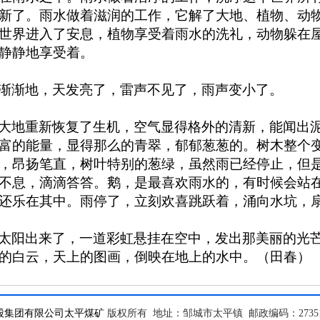
新了。雨水做着滋润的工作，它解了大地、植物、动
世界进入了安息，植物享受着雨水的洗礼，动物躲在
静静地享受着。
渐渐地，天发亮了，雷声不见了，雨声变小了。
大地重新恢复了生机，空气显得格外的清新，能闻出
富的能量，显得那么的青翠，郁郁葱葱的。树木整个
，昂扬笔直，树叶特别的葱绿，虽然雨已经停止，但
不息，滴滴答答。鹅，是最喜欢雨水的，有时候会站
还乐在其中。雨停了，立刻欢喜跳跃着，涌向水坑，
太阳出来了，一道彩虹悬挂在空中，发出那美丽的光
的白云，天上的图画，倒映在地上的水中。（田春）
股集团有限公司
太平煤矿
版权所有 地址：邹城市太平镇 邮政编码：273517 电