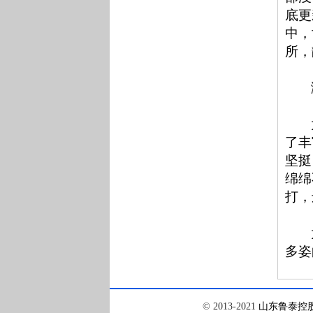
底更
中，
所，
了丰
坚挺
绵绵
打，
多姿
© 2013-2021
山东鲁泰控