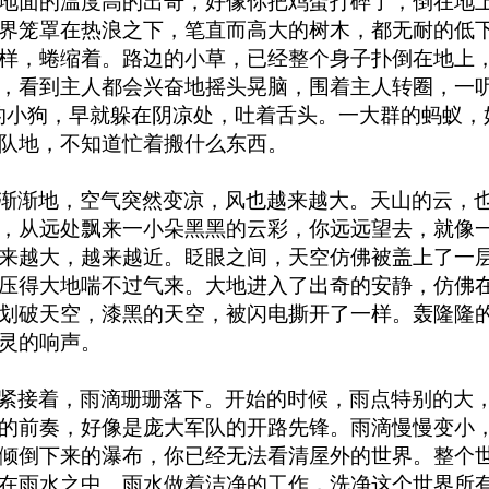
地面的温度高的出奇，好像你把鸡蛋打碎了，倒在地
界笼罩在热浪之下，笔直而高大的树木，都无耐的低
样，蜷缩着。路边的小草，已经整个身子扑倒在地上
，看到主人都会兴奋地摇头晃脑，围着主人转圈，一听
的小狗，早就躲在阴凉处，吐着舌头。一大群的蚂蚁，
队地，不知道忙着搬什么东西。
渐渐地，空气突然变凉，风也越来越大。天山的云，
，从远处飘来一小朵黑黑的云彩，你远远望去，就像
来越大，越来越近。眨眼之间，天空仿佛被盖上了一
压得大地喘不过气来。大地进入了出奇的安静，仿佛
划破天空，漆黑的天空，被闪电撕开了一样。轰隆隆
灵的响声。
紧接着，雨滴珊珊落下。开始的时候，雨点特别的大
的前奏，好像是庞大军队的开路先锋。雨滴慢慢变小
倾倒下来的瀑布，你已经无法看清屋外的世界。整个
在雨水之中。雨水做着洁净的工作，洗净这个世界所