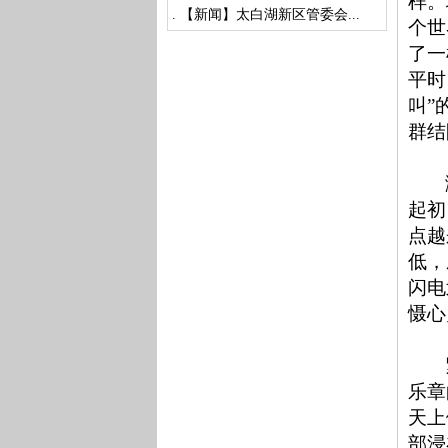
样。
.
【新闻】太白湖新区管委会...
个世
了一
平时
叫”
群结
起初
点越
低，
闪电
慑心
乐章
天上
部浸