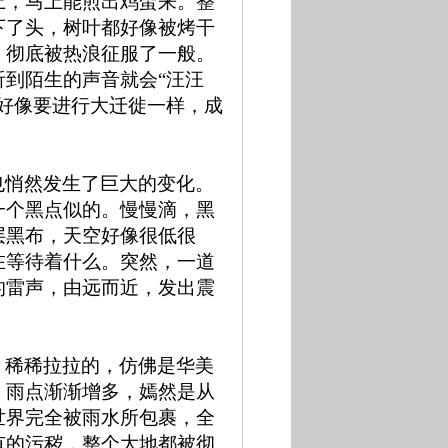
上，马上能煎出鸡蛋来。整
下了头，树叶都好像被烤干
，彻底被热浪征服了一般。
到陌生的声音就会“汪汪
好像要进行大迁徙一样，成
也悄然发生了巨大的变化。
一个黑点似的。慢慢滴，黑
层黑布，天空好像很低很
在等待着什么。突然，一道
的雷声，由远而近，发出震
，稀稀拉拉的，仿佛是华美
，雨点渐渐增多，嫣然是从
世界完全被雨水所包裹，全
有的污秽，整个大地都被彻