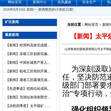
网站首页
新闻中心
党风廉政
安全生产
热
2026年8月10日 星期一 请调整您的计算机日期!
矿区新闻
当前位置：
网站首页
>
新闻
最新新闻
【新闻】太平
.
【新闻】经营科高效完成煤...
山东鲁泰控股集团有限公司太平煤
.
【新闻】采煤工区创新实施...
.
【新闻】中国长城资产客人...
为深刻汲取
.
【新闻】机电工区组织开展...
任，坚决防范
.
【新闻】通巷工区圆满完成...
级部门部署要
.
【先进事迹】把岗位站成风...
治”专项行动
.
【新闻】充填站加强有限空...
.
【决胜四季度】太平煤矿：...
强化组织领