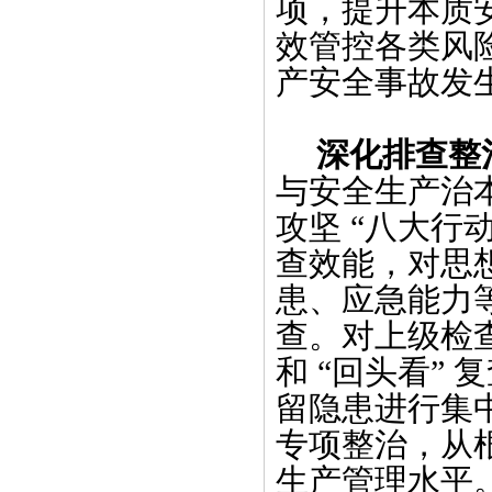
项，提升本质
效管控各类风
产安全事故发
深化排查整
与安全生产治
攻坚 “八大行
查效能，对思
患、应急能力
查。对上级检
和 “回头看”
留隐患进行集
专项整治，从
生产管理水平