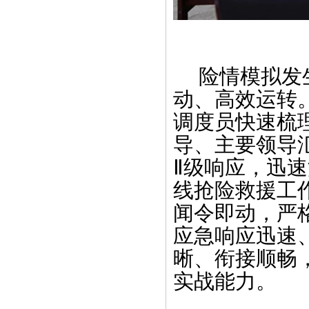
险情模拟发
动、高效运转
调度员快速梳
导、主要领导
Ⅱ级响应，迅
线抢险救援工
闻令即动，严
应急响应迅速
晰、衔接顺畅
实战能力。