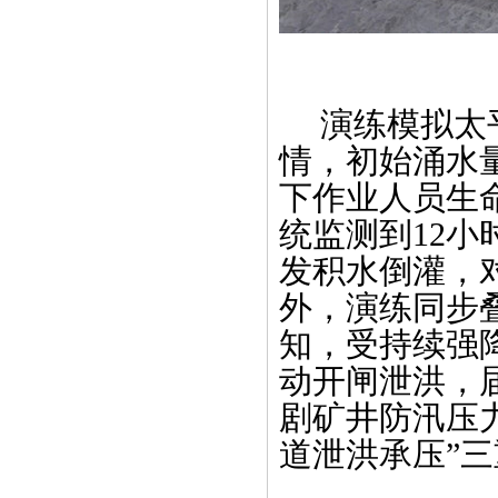
演练模拟太
情，初始涌水
下作业人员生
统监测到
12
小
发积水倒灌，
外，演练同步
知，受持续强
动开闸泄洪，
剧矿井防汛压
道泄洪承压”