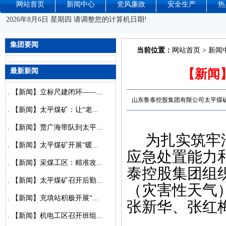
网站首页
新闻中心
党风廉政
安全生产
热
2026年8月6日 星期四 请调整您的计算机日期!
集团要闻
当前位置：
网站首页
>
新闻
最新新闻
【新闻
.
【新闻】立标尺建闭环——...
山东鲁泰控股集团有限公司太平煤
.
【新闻】太平煤矿：让“老...
.
【新闻】贾广海带队到太平...
为扎实筑牢
.
【新闻】太平煤矿开展“暖...
应急处置能力
.
【新闻】采煤工区：精准攻...
泰控股集团组
.
【新闻】太平煤矿召开后勤...
（灾害性天气
.
【新闻】充填站积极开展“...
张新华、张红
.
【新闻】机电工区召开班组...