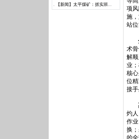
等高
.
【新闻】太平煤矿：抓实班...
项风
施，
站位
术骨
解顺
业；
核心
位精
接手
灼人
作业
换；
的全