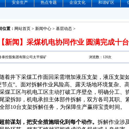
安全生产
热点专题
企业文化
和谐矿区
前位置：
网站首页
>
新闻中心
>
基层动态
>
【新闻】采煤机电协同作业 圆满完成十
鲁泰控股集团有限公司太平煤矿
浏览数：
120次
随着井下采煤工作面回采需增加液压支架，液压支架
硬节点”。面对拆解作业风险高、露天场地环境复杂、
采煤工区与机电工区主动打破工序壁垒，明确分工、
尾梁拆卸，机电承担主体部件拆解，双方各司其职、
全部
10
台支架拆解任务，为保障生产赢得宝贵时间。
超前谋划，把安全措施细化到每个动作
。
拆解作业涉