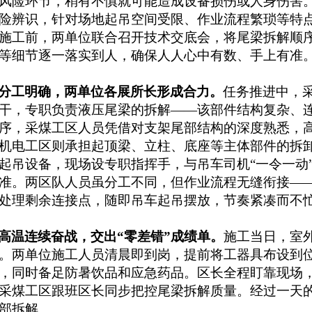
风险环节，稍有不慎就可能造成设备损伤或人身伤害
险辨识，针对场地起吊空间受限、作业流程繁琐等特
施工前，两单位联合召开技术交底会，将尾梁拆解顺
等细节逐一落实到人，确保人人心中有数、手上有准
分工明确，两单位各展所长形成合力
。
任务推进中，
干，专职负责液压尾梁的拆解——该部件结构复杂、
序，采煤工区人员凭借对支架尾部结构的深度熟悉，
机电工区则承担起顶梁、立柱、底座等主体部件的拆
起吊设备，现场设专职指挥手，与吊车司机“一令一动
准。两区队人员虽分工不同，但作业流程无缝衔接—
处理剩余连接点，随即吊车起吊摆放，节奏紧凑而不
高温连续奋战，交出“零差错”成绩单。
施工当日，室
。两单位施工人员清晨即到岗，提前将工器具布设到
，同时备足防暑饮品和应急药品。区长全程盯靠现场
采煤工区跟班区长同步把控尾梁拆解质量。经过一天
部拆解。