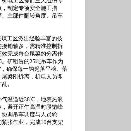
。机电工区提前三天组织专
点，制定专项安全施工措
序、主部件翻转角度、吊车
。
采煤工区派出经验丰富的技
连接销轴多，需精准控制拆
高效完成每台尾梁的分离作
卸。矿租赁的
25
吨吊车作为
”，确保每一钩起落平稳、落
—尾梁刚拆离，机电人员即
忙乱。
外气温逼近
38
℃，地表热浪
位，避开正午高温时段错峰
，协调吊车调度与人员轮
的紧张作业，完成
10
台支架