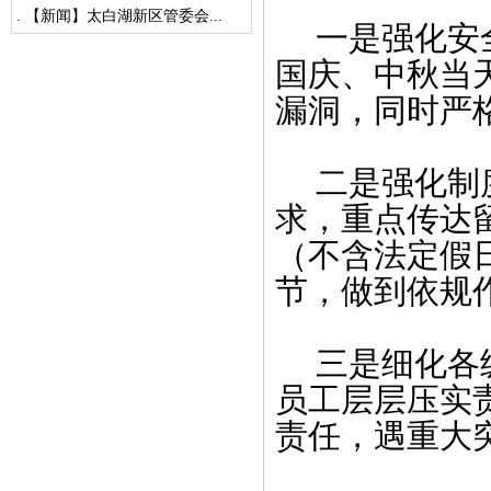
.
【新闻】太白湖新区管委会...
一是强化安
国庆、中秋当
漏洞，同时严
二是强化制
求，重点传达留
（不含法定假
节，做到依规
三是细化各
员工层层压实
责任，遇重大