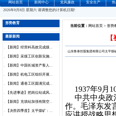
网站首页
新闻中心
党风廉政
安全生产
热
2026年8月8日 星期六 请调整您的计算机日期!
形势教育
当前位置：
网站首页
>
形势
最新新闻
【
.
【新闻】经营科高效完成煤...
山东鲁泰控股集团有限公司太平煤
.
【新闻】采煤工区创新实施...
.
【新闻】中国长城资产客人...
.
【新闻】机电工区组织开展...
.
【新闻】通巷工区圆满完成...
1937
年9月1
.
【先进事迹】把岗位站成风...
中共中央政
.
【新闻】充填站加强有限空...
作。毛泽东发
.
【决胜四季度】太平煤矿：...
应讲授战略思