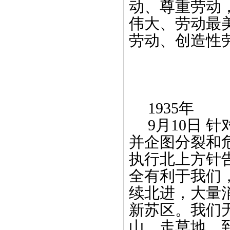
动、尊重劳动
伟大、劳动最
劳动、创造性
1935
年
9
月10日 
并企图分裂和
执行北上方针
全有利于我们
续北进，大量
新苏区。我们
山，走草地，