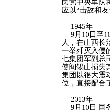
民党中央军队
应以“击敌和
1945
年
9
月10日至
人，在山西长
一举歼灭入侵
七集团军副总
使阎锡山损失其
集团以很大震
位，直接配合
2013
年
9
月10日 