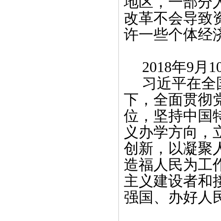
地区，一部分
改革不会导致
许一些个体经
2018
年9月1
习近平在全
下，全面贯彻
位，坚持中国
义办学方向，
创新，以凝聚
造福人民为工
主义建设者和
强国、办好人